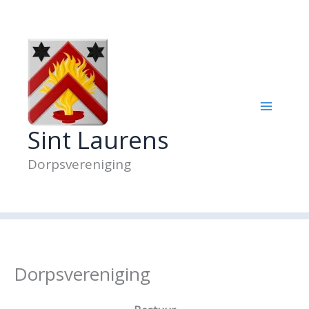
Ga
naar
de
inhoud
Sint Laurens
Dorpsvereniging
Dorpsvereniging