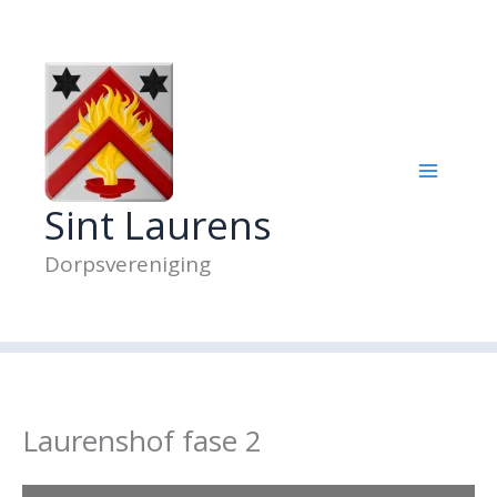
Ga
naar
de
inhoud
Sint Laurens
Dorpsvereniging
Laurenshof fase 2