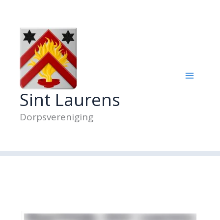
Ga
naar
de
inhoud
Sint Laurens
Dorpsvereniging