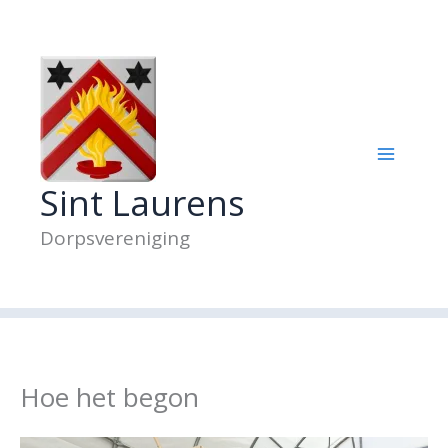
Ga
naar
de
inhoud
Sint Laurens
Dorpsvereniging
Hoe het begon