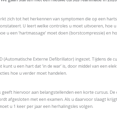
kt zich tot het herkennen van symptomen die op een hartst
 constateert. U leert welke controles u moet uitvoeren, hoe
 hoe u een ‘hartmassage’ moet doen (borstcompressie) en ho
 (Automatische Externe Defibrillator) ingezet. Tijdens de c
 kunt u een hart dat ‘in de war’ is, door middel van een elekt
ucties hoe u verder moet handelen.
 geeft hiervoor aan belangstellenden een korte cursus. De 
ordt afgesloten met een examen. Als u daarvoor slaagt krijgt
 moet u 1 keer per jaar een herhalingsles volgen.