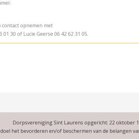
ummer.
u contact opnemen met
6 01 30 of Lucie Geerse 06 42 62 31 05.
Dorpsvereniging Sint Laurens opgericht: 22 oktober 
s doel het bevorderen en/of beschermen van de belangen v