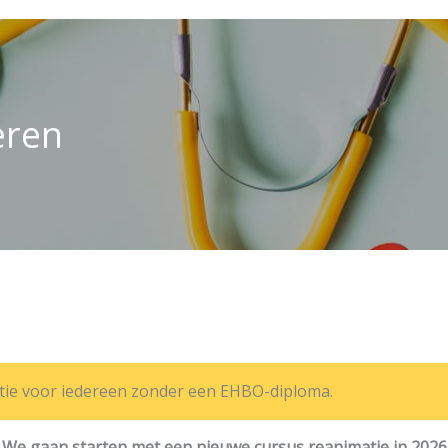
eren
tie voor iedereen zonder een EHBO-diploma.
We gaan starten met een nieuwe cursus reanimatie in 2026