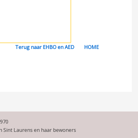
Terug naar EHBO en AED
HOME
1970
an Sint Laurens en haar bewoners