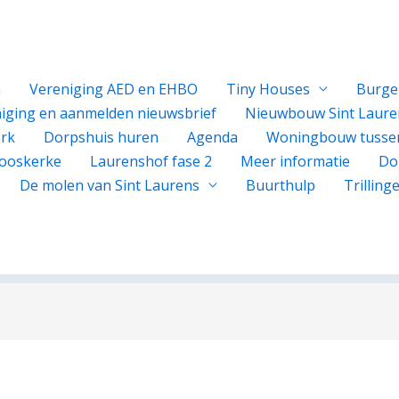
n
Vereniging AED en EHBO
Tiny Houses
Burge
iging en aanmelden nieuwsbrief
Nieuwbouw Sint Laure
rk
Dorpshuis huren
Agenda
Woningbouw tusse
ooskerke
Laurenshof fase 2
Meer informatie
Do
De molen van Sint Laurens
Buurthulp
Trillin