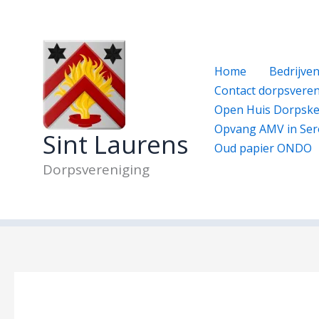
Ga
naar
de
inhoud
Home
Bedrijve
Contact dorpsveren
Open Huis Dorpske
Opvang AMV in Ser
Sint Laurens
Oud papier ONDO
Dorpsvereniging