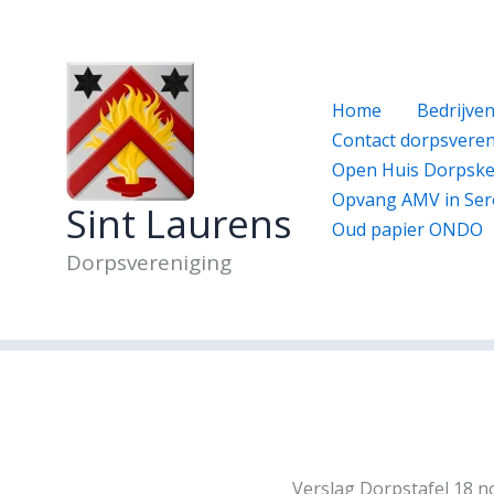
Ga
naar
de
inhoud
Home
Bedrijve
Contact dorpsveren
Open Huis Dorpske
Opvang AMV in Ser
Sint Laurens
Oud papier ONDO
Dorpsvereniging
Verslag Dorpstafel 18 