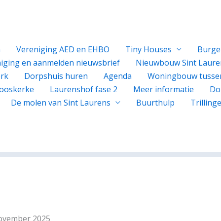
n
Vereniging AED en EHBO
Tiny Houses
Burge
iging en aanmelden nieuwsbrief
Nieuwbouw Sint Laure
rk
Dorpshuis huren
Agenda
Woningbouw tusse
ooskerke
Laurenshof fase 2
Meer informatie
Do
De molen van Sint Laurens
Buurthulp
Trillin
november 2025